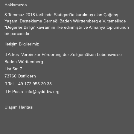
Hakkımızda
8 Temmuz 2018 tarihinde Stuttgart’ta kurulmuş olan Çağdaş
Yaşamı Destekleme Derneği Baden Württemberg e.V. temelinde
“Değerler Birliği“ kavramını ilke edinmiştir ve Almanya toplumunun
bir parçasıdır.
İletişim Bilgilerimiz
Adres:
Verein zur Förderung der Zeitgemäßen Lebensweise
Baden-Württemberg
List Str. 7
73760 Ostfildern
Tel:
+49 172 955 20 33
E-Posta:
info@cydd-bw.org
Ulaşım Haritası