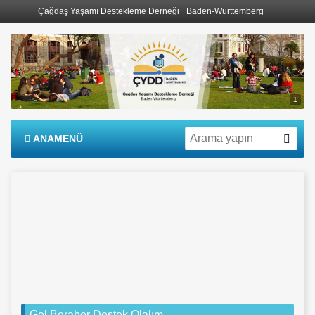
Çağdaş Yaşamı Destekleme Derneği
Baden-Württemberg
1
ANAMENÜ
Gel Beraber Destek Olalım