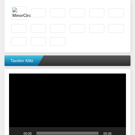
Tanitim Klibi
Video
oynatıcı
00:00
05:06