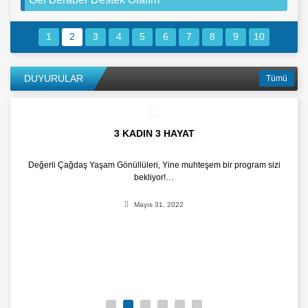
1
2
3
4
5
6
7
8
9
10
DUYURULAR
Tümü
3 KADIN 3 HAYAT
Değerli Çağdaş Yaşam Gönüllüleri, Yine muhteşem bir program sizi
Ça
bekliyor!…
Mayıs 31, 2022