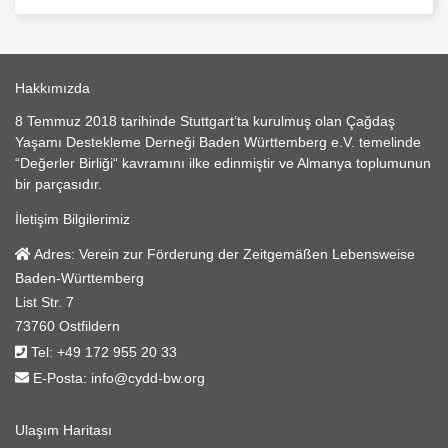
Hakkımızda
8 Temmuz 2018 tarihinde Stuttgart’ta kurulmuş olan Çağdaş
Yaşamı Destekleme Derneği Baden Württemberg e.V. temelinde
“Değerler Birliği“ kavramını ilke edinmiştir ve Almanya toplumunun
bir parçasıdır.
İletişim Bilgilerimiz
Adres:
Verein zur Förderung der Zeitgemäßen Lebensweise
Baden-Württemberg
List Str. 7
73760 Ostfildern
Tel:
+49 172 955 20 33
E-Posta:
info@cydd-bw.org
Ulaşım Haritası