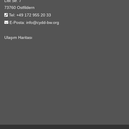
List Str. 7
73760 Ostfildern
Tel:
+49 172 955 20 33
E-Posta:
info@cydd-bw.org
Ulaşım Haritası