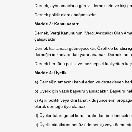
Dernek, aynı amaçlarla görevli derneklerle ve kişi grup
Dernek politik olarak bağımsızdır.
Madde 3: Kamu yararı:
Dernek, Vergi Kanununun “Vergi Ayrıcalığı Olan Am
çalışacaktır.
Dernek kâr amacı gütmeyecektir. Özellikle kendisi iç
derneğin imkanlarından yararlanamaz. Dernek, amaç
Dernek her türlü politik ve mezhepsel faaliyetten kaç
Madde 4: Üyelik
a) Derneğin amacını kabul eden ve destekleyen herk
b) Üyelik için yazılı başvuru yapılacaktır. Başvuru ha
c) Aşırı politik veya dini fanatik düşüncelerin prop
olarak derneğe üye olamaz.
d) Üyeler tutarı genel kurul tarafından belirlenecek bir
e) Üyelik aidatlarını henüz ödememiş veya ödemeden 