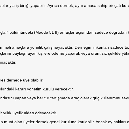
larıyla iş birliği yapabilir. Ayrıca dernek, aynı amaca sahip bir çatı kuru
açlar” bölümündeki (Madde 51 ff) amaçlar açısından sadece doğrudan
in mali amaçlara yönelik çalışmayacaktır. Derneğin imkanları sadece tüz
larını paylaşmayan kişilere ödeme yaparak veya orantısız şekilde yü
ınacaktır.
es derneğe üye olabilir.
kkındaki kararı yönetim kurulu verecektir.
agandasını yapan veya her tür tartışmada araç olarak güç kullanımını sav
 yıllık üyelik aidatı ödeyecektir.
muaf olan üyeler dernek genel kuruluna katılabilir. Ancak oy hakları o