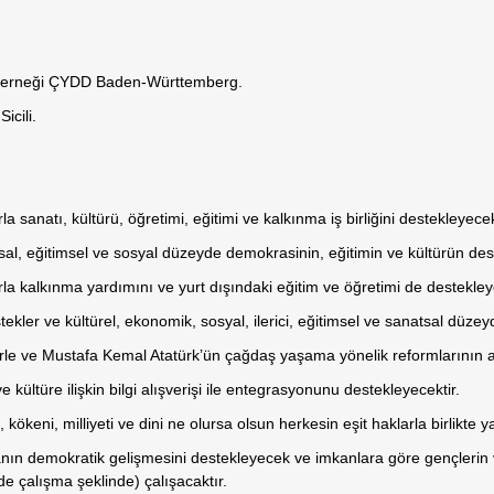
 Derneği ÇYDD Baden-Württemberg.
icili.
natı, kültürü, öğretimi, eğitimi ve kalkınma iş birliğini destekleyecek
sal, eğitimsel ve sosyal düzeyde demokrasinin, eğitimin ve kültürün des
kalkınma yardımını ve yurt dışındaki eğitim ve öğretimi de destekleye
kler ve kültürel, ekonomik, sosyal, ilerici, eğitimsel ve sanatsal düzey
liklerle ve Mustafa Kemal Atatürk’ün çağdaş yaşama yönelik reformlarının
kültüre ilişkin bilgi alışverişi ile entegrasyonunu destekleyecektir.
, kökeni, milliyeti ve dini ne olursa olsun herkesin eşit haklarla birlikte
nsanın demokratik gelişmesini destekleyecek ve imkanlara göre gençlerin 
e çalışma şeklinde) çalışacaktır.