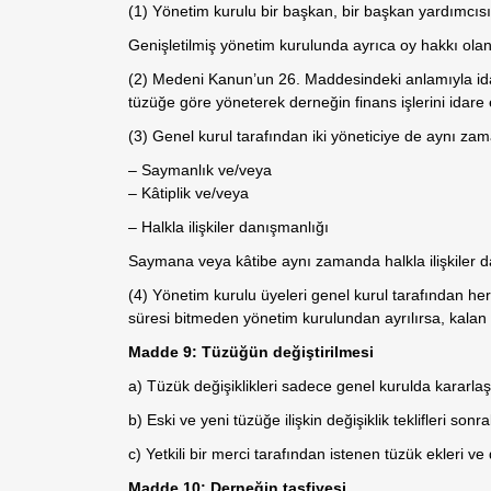
(1) Yönetim kurulu bir başkan, bir başkan yardımcısı,
Genişletilmiş yönetim kurulunda ayrıca oy hakkı olan 
(2) Medeni Kanun’un 26. Maddesindeki anlamıyla idari 
tüzüğe göre yöneterek derneğin finans işlerini idare 
(3) Genel kurul tarafından iki yöneticiye de aynı zam
– Saymanlık ve/veya
– Kâtiplik ve/veya
– Halkla ilişkiler danışmanlığı
Saymana veya kâtibe aynı zamanda halkla ilişkiler dan
(4) Yönetim kurulu üyeleri genel kurul tarafından her 
süresi bitmeden yönetim kurulundan ayrılırsa, kalan y
Madde 9: Tüzüğün değiştirilmesi
a) Tüzük değişiklikleri sadece genel kurulda kararlaşt
b) Eski ve yeni tüzüğe ilişkin değişiklik teklifleri so
c) Yetkili bir merci tarafından istenen tüzük ekleri ve 
Madde 10: Derneğin tasfiyesi