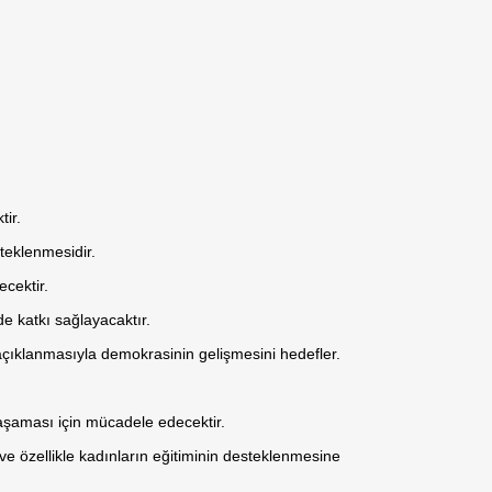
tir.
teklenmesidir.
cektir.
de katkı sağlayacaktır.
 açıklanmasıyla demokrasinin gelişmesini hedefler.
 yaşaması için mücadele edecektir.
ve özellikle kadınların eğitiminin desteklenmesine