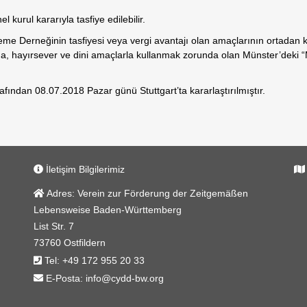
kurul kararıyla tasfiye edilebilir.
erneğinin tasfiyesi veya vergi avantajı olan amaçlarının ortadan ka
, hayırsever ve dini amaçlarla kullanmak zorunda olan Münster’deki 
fından 08.07.2018 Pazar günü Stuttgart’ta kararlaştırılmıştır.
İletişim Bilgilerimiz
Adres:
Verein zur Förderung der Zeitgemäßen
Lebensweise Baden-Württemberg
List Str. 7
73760 Ostfildern
Tel:
+49 172 955 20 33
E-Posta:
info@cydd-bw.org