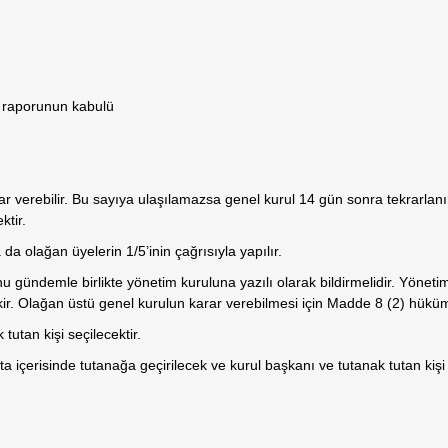
u raporunun kabulü
ar verebilir. Bu sayıya ulaşılamazsa genel kurul 14 gün sonra tekrarlanı
ktir.
a olağan üyelerin 1/5’inin çağrısıyla yapılır.
u gündemle birlikte yönetim kuruluna yazılı olarak bildirmelidir. Yönet
ir. Olağan üstü genel kurulun karar verebilmesi için Madde 8 (2) hüküml
tutan kişi seçilecektir.
fta içerisinde tutanağa geçirilecek ve kurul başkanı ve tutanak tutan kişi