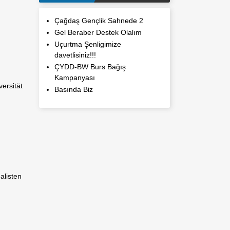
Çağdaş Gençlik Sahnede 2
Gel Beraber Destek Olalım
Uçurtma Şenligimize
davetlisiniz!!!
ÇYDD-BW Burs Bağış
Kampanyası
ersität
Basında Biz
alisten