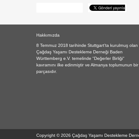
Hakkımızda
8 Temmuz 2018 tarihinde Stuttgart’ta kurulmuş olan
Çağdaş Yaşamı Destekleme Derneği Baden
Württemberg e.V. temelinde “Değerler Birliği“
kavramını ilke edinmiştir ve Almanya toplumunun bir
parçasıdır.
Copyright © 2026 Çağdaş Yaşamı Destekleme Dern