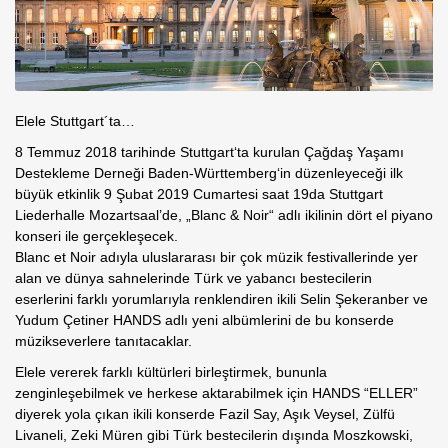
Elele Stuttgart´ta…
8 Temmuz 2018 tarihinde Stuttgart‘ta kurulan Çağdaş Yaşamı
Destekleme Derneği Baden-Württemberg‘in düzenleyeceği ilk
büyük etkinlik 9 Şubat 2019 Cumartesi saat 19da Stuttgart
Liederhalle Mozartsaal’de, „Blanc & Noir“ adlı ikilinin dört el piyano
konseri ile gerçekleşecek.
Blanc et Noir adıyla uluslararası bir çok müzik festivallerinde yer
alan ve dünya sahnelerinde Türk ve yabancı bestecilerin
eserlerini farklı yorumlarıyla renklendiren ikili Selin Şekeranber ve
Yudum Çetiner HANDS adlı yeni albümlerini de bu konserde
müzikseverlere tanıtacaklar.
Elele vererek farklı kültürleri birleştirmek, bununla
zenginleşebilmek ve herkese aktarabilmek için HANDS “ELLER”
diyerek yola çıkan ikili konserde Fazil Say, Aşık Veysel, Zülfü
Livaneli, Zeki Müren gibi Türk bestecilerin dışında Moszkowski,