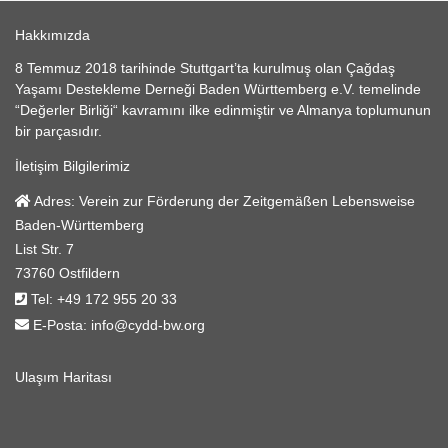
Hakkımızda
8 Temmuz 2018 tarihinde Stuttgart’ta kurulmuş olan Çağdaş
Yaşamı Destekleme Derneği Baden Württemberg e.V. temelinde
“Değerler Birliği“ kavramını ilke edinmiştir ve Almanya toplumunun
bir parçasıdır.
İletişim Bilgilerimiz
Adres:
Verein zur Förderung der Zeitgemäßen Lebensweise
Baden-Württemberg
List Str. 7
73760 Ostfildern
Tel:
+49 172 955 20 33
E-Posta:
info@cydd-bw.org
Ulaşım Haritası