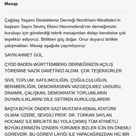
Mesajı
Çağdaş Yaşamı Destekleme Derneği Nordrhein-Westfalen’in
başkanı Sayın Sevinç Ekinci Hanımefendi’nin derneğimizin
kuruluşu için gönderdiği tebrik mesajından dolayı kendisine çok
teşekkür ediyoruz. Birlikten güç doğar. Onur duyarız birlikte
çalışmaktan. Mesajı aşağıda yayımlıyoruz:
SAYIN AHMET GÜL,
ÇYDD BADEN-WÜRTTEMBERG DERNEĞİNİZİN AÇILIŞ
TÖRENİNE NAZİK DAVETİNİZİ ALDIM. ÇOK TEŞEKKÜRLER.
SİVİL TOPLUM; KATILIMCILIĞIN, ÇOĞULCULUĞUN,
BERABERLİĞİN, DEMOKRASİNİN VAZGEÇİLMEZ UNSURU,
DİNAMİK, ÇALIŞKAN, DEMOKRATİK TOPLUMLARIN
DUYARLILIKLARINI DİLE GETİREN KURULUŞLARDIR.
BAŞTA BÜYÜK ÖNDER GAZİ MUSTAFA KEMAL ATATÜRK
OLMAK ÜZERE, SEVGİLİ PROF. DR. TÜRKAN SAYLAN
HOCAMIZ İLE BİRLİKTE BU YOLA ÇIKMIŞ TÜM KİYMETLİ
BÜYÜKLERİMİZİN İZİNDEN YÜRÜMEK BİZLER İCİN EN ÖNEMLİ
GÖREVDİR. BU GÖREVİ LAYIĞI İLE YAPACAĞINIZDAN HİÇ BİR