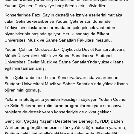
Yudum Çetiner, Türkiye’ye borç ödediklerini söylediler.
Konserlerinde Fazıl Say’ın desteği ve izniyle eserlerini mutlaka
çalan Selin Şekeranber ve Yudum Çetiner son dönemde
Türkiye’nin uluslararası arenada en çok gelecek vaat eden
piyanistlerinin başında geliyor. Her iki sanatçı da Bilkent
Üniversitesi Müzik ve Sahne Sanatları Fakültesi mezunu.
Yudum Çetiner, Moskova’daki Çaykovski Devlet Konservatuvarı,
Münih Üniversitesi Müzik ve Sahne Sanatları ve Stuttgart
Üniversitesi Devlet Müzik ve Sahne Sanatları’nda yüksek lisans
eğitimini tamamlamış.
Selin Şekeranber ise Lozan Konservatuvarı’nda ve ardından
Stuttgart Üniversitesi Müzik ve Sahne Sanatları’nda yüksek lisans
öğrenimini görmüş.
Yollarının Stuttgart’ta yeniden kesiştiğini söyleyen Yudum Çetiner
ve Selin Şekeranber rutin turne programlarının yanı sıra sosyal
projelere de destek veren konserleriyle de dikkat çekiyor.
Genç ikili, Çağdaş Yaşamı Destekleme Derneği (ÇYDD) Baden
Württemberg örgütlenmesinin Türkiye’deki öğrencilerin yararına,
Stuttgart’taki Liederhalle’deki Mozart salonunda düzenlediği