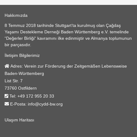
Hakkımızda
8 Temmuz 2018 tarihinde Stuttgart’ta kurulmuş olan Çağdaş
Yaşamı Destekleme Derneği Baden Württemberg e.V. temelinde
“Değerler Birliği“ kavramını ilke edinmiştir ve Almanya toplumunun
bir parçasıdır.
İletişim Bilgilerimiz
Adres:
Verein zur Förderung der Zeitgemäßen Lebensweise
Baden-Württemberg
List Str. 7
73760 Ostfildern
Tel:
+49 172 955 20 33
E-Posta:
info@cydd-bw.org
Ulaşım Haritası