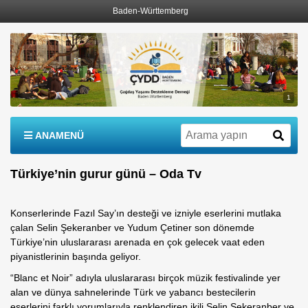
Baden-Württemberg
1
ANAMENÜ
Türkiye’nin gurur günü – Oda Tv
Konserlerinde Fazıl Say’ın desteği ve izniyle eserlerini mutlaka
çalan Selin Şekeranber ve Yudum Çetiner son dönemde
Türkiye’nin uluslararası arenada en çok gelecek vaat eden
piyanistlerinin başında geliyor.
“Blanc et Noir” adıyla uluslararası birçok müzik festivalinde yer
alan ve dünya sahnelerinde Türk ve yabancı bestecilerin
eserlerini farklı yorumlarıyla renklendiren ikili Selin Şekeranber ve