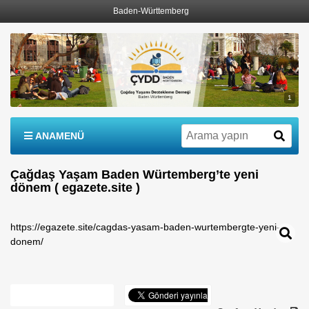
Baden-Württemberg
1
ANAMENÜ
Çağdaş Yaşam Baden Würtemberg’te yeni
dönem ( egazete.site )
https://egazete.site/cagdas-yasam-baden-wurtembergte-yeni-
donem/